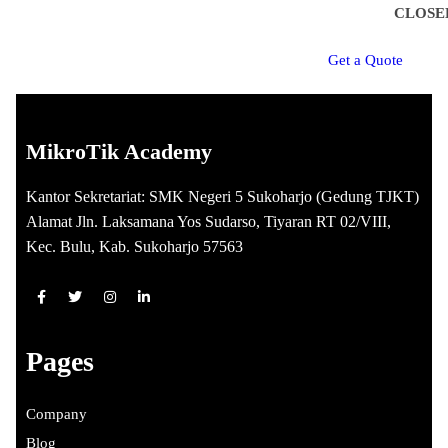
CLOSE
G
e
t
a
Q
u
o
t
e
MikroTik Academy
Kantor Sekretariat: SMK Negeri 5 Sukoharjo (Gedung TJKT)
Alamat Jln. Laksamana Yos Sudarso, Tiyaran RT 02/VIII,
Kec. Bulu, Kab. Sukoharjo 57563
Pages
Company
Blog