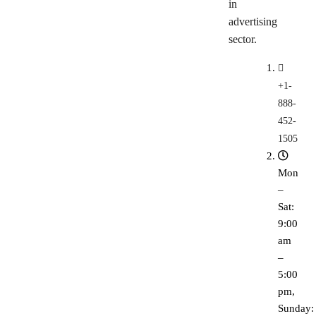
in
advertising
sector.
+1-
888-
452-
1505
Mon
–
Sat:
9:00
am
–
5:00
pm,
Sunday: