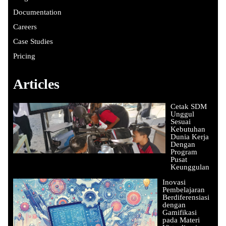
Documentation
Careers
Case Studies
Pricing
Articles
Cetak SDM
Unggul
Sesuai
Kebutuhan
Dunia Kerja
Dengan
Program
Pusat
Keunggulan
Inovasi
Pembelajaran
Berdiferensiasi
dengan
Gamifikasi
pada Materi