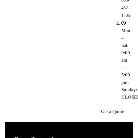
888-
452-
1505
Mon
–
Sat:
9:00
am
–
5:00
pm,
Sunday:
CLOSE
G
e
t
a
Q
u
o
t
e